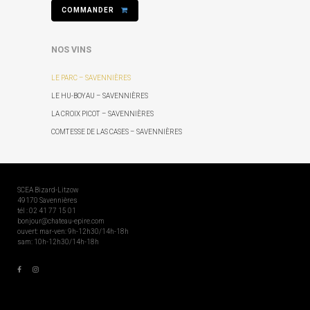
COMMANDER
NOS VINS
LE PARC – SAVENNIÈRES
LE HU-BOYAU – SAVENNIÈRES
LA CROIX PICOT – SAVENNIÈRES
COMTESSE DE LAS CASES – SAVENNIÈRES
SCEA Bizard-Litzow
49170 Savennières
tél : 02 41 77 15 01
bonjour@chateau-epire.com
ouvert: mar-ven: 9h-12h30/14h-18h
sam: 10h-12h30/14h-18h