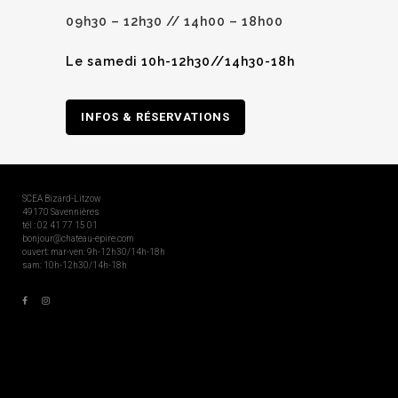
09h30 – 12h30 // 14h00 – 18h00
Le samedi 10h-12h30//14h30-18h
INFOS & RÉSERVATIONS
SCEA Bizard-Litzow
49170 Savennières
tél : 02 41 77 15 01
bonjour@chateau-epire.com
ouvert: mar-ven: 9h-12h30/14h-18h
sam: 10h-12h30/14h-18h